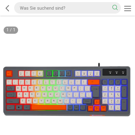
1
/
1