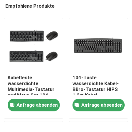
Empfohlene Produkte
Kabelfeste
104-Taste
wasserdichte
wasserdichte Kabel-
Multimedia-Tastatur
Büro-Tastatur HIPS
Zu Hause
und Maus Set 104-
1,2m Kabel
Taste + 13
benutzerdefiniertes
Anfrage absenden
Anfrage absenden
Schalttasten / 1200
Seidenbildschirm
Produkte
DPI HIPS Anpassbar
Logo
Über uns