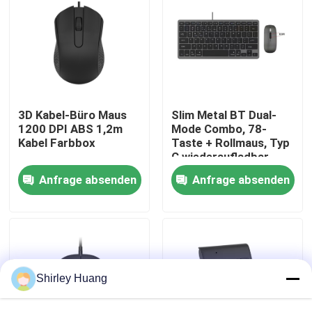
Werksbesichtigung
Qualitätskontrolle
3D Kabel-Büro Maus
Slim Metal BT Dual-
Kontakt mit uns
1200 DPI ABS 1,2m
Mode Combo, 78-
Kabel Farbbox
Taste + Rollmaus, Typ
C wiederaufladbar
Neuigkeiten
Anfrage absenden
Anfrage absenden
Rechtssachen
Bitte um ein Angebot
Shirley Huang
Verdrahtete Computer-Tastatur und Maus