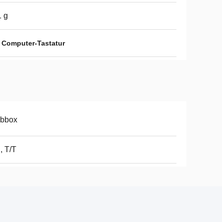
 g
 Computer-Tastatur
rbbox
, T/T