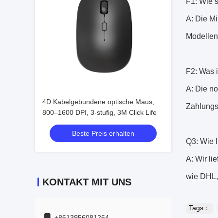
F1: Wie 
A: Die M
Modellen 
F2: Was 
A: Die n
4D Kabelgebundene optische Maus,
Zahlungs
800–1600 DPI, 3-stufig, 3M Click Life
Beste Preis erhalten
Q3: Wie 
A: Wir li
wie DHL,
KONTAKT MIT UNS
Tags：
+8613956081264