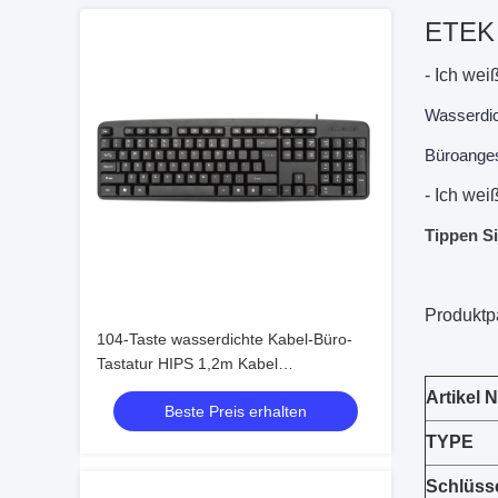
ETEK 
- Ich wei
Wasserdic
Büroanges
- Ich wei
Tippen Si
Produktp
104-Taste wasserdichte Kabel-Büro-
Tastatur HIPS 1,2m Kabel
benutzerdefiniertes Seidenbildschirm
Artikel N
Beste Preis erhalten
Logo
TYPE
Schlüss