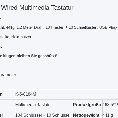
Wired Multimedia Tastatur
ß.
ht, 441g, 1,2 Meter Draht, 104 Tasten + 10 Schnelltasten, USB Plug
tellte, Heimnutzer.
ß.
e klüger, bleiben Sie geschützt!
arameter
r.
K-5-8184M
Multimedia-Tastatur
Produktgröße
468.5*1
el
104 Schlüssel + 10 Schlüssel
Nettogewicht
441 g