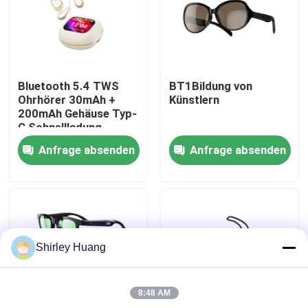
Werksbesichtigung
Qualitätskontrolle
Bluetooth 5.4 TWS
BT1Bildung von
Ohrhörer 30mAh +
Künstlern
200mAh Gehäuse Typ-
Kontakt mit uns
C Schnellladung
Anfrage absenden
Anfrage absenden
Neuigkeiten
Rechtssachen
Shirley Huang
Bitte um ein Angebot
8:48 AM
Verdrahtete Computer-Tastatur und Maus