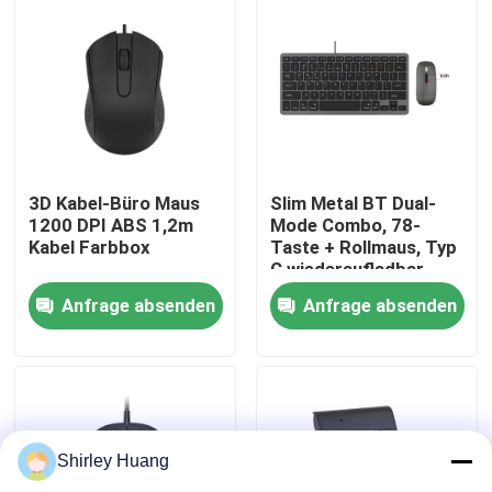
Werksbesichtigung
Qualitätskontrolle
Kontakt mit uns
3D Kabel-Büro Maus
Slim Metal BT Dual-
1200 DPI ABS 1,2m
Mode Combo, 78-
Kabel Farbbox
Taste + Rollmaus, Typ
C wiederaufladbar
Neuigkeiten
Anfrage absenden
Anfrage absenden
Rechtssachen
Bitte um ein Angebot
Shirley Huang
Verdrahtete Computer-Tastatur und Maus