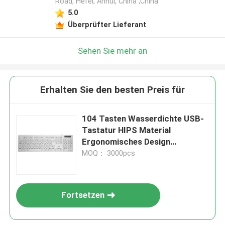
Road, Hefei, Anhui, China ,China
5.0
Überprüfter Lieferant
Sehen Sie mehr an
Erhalten Sie den besten Preis für
104 Tasten Wasserdichte USB-
Tastatur HIPS Material
Ergonomisches Design
unterstützt Logo-Anpassung für
MOQ： 3000pcs
Schlafzimmer und mehr
Fortsetzen