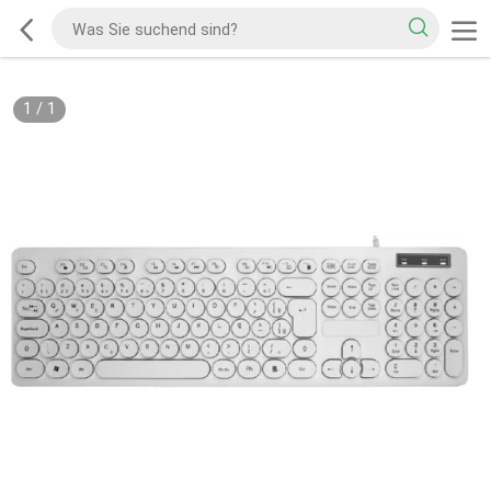
1
/
1