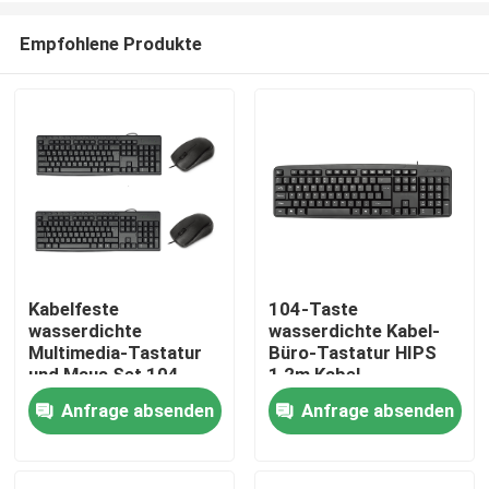
Empfohlene Produkte
Kabelfeste
104-Taste
wasserdichte
wasserdichte Kabel-
Zu Hause
Multimedia-Tastatur
Büro-Tastatur HIPS
und Maus Set 104-
1,2m Kabel
Taste + 13
benutzerdefiniertes
Anfrage absenden
Anfrage absenden
Produkte
Schalttasten / 1200
Seidenbildschirm
DPI HIPS Anpassbar
Logo
Über uns