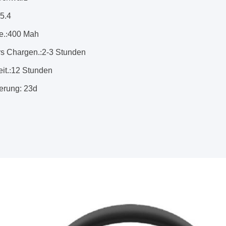
5.4
e.
:
400 Mah
ürs Chargen.
:
2-3 Stunden
it.
:
12 Stunden
gerung: 23d