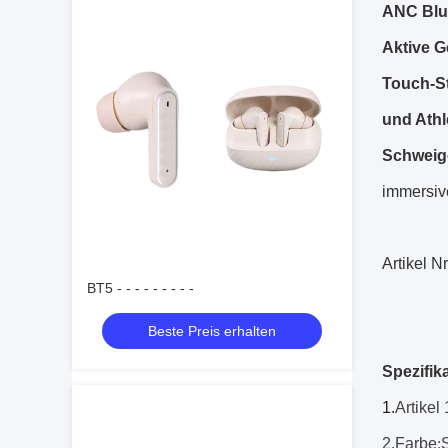
ANC Blu
Aktive G
Touch-St
und Athl
Schweige
immersiv
Artikel 
BT5 - - - - - - - - -
Beste Preis erhalten
Spezifik
1.
Artikel 
2.Farbe
: