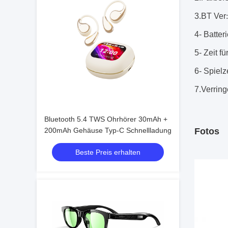
3.BT Ver
:
4- Batteri
5- Zeit f
6- Spielze
7.Verrin
Bluetooth 5.4 TWS Ohrhörer 30mAh +
200mAh Gehäuse Typ-C Schnellladung
Fotos
Beste Preis erhalten