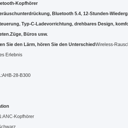
etooth-Kopfhörer
eräuschunterdrückung, Bluetooth 5.4, 12-Stunden-Wieder
euerung, Typ-C-Ladevorrichtung, drehbares Design, komforta
eten.Züge, Büros usw.
n Sie den Lärm, hören Sie den Unterschied
Wireless-Rausch
es Erlebnis
Nr.:AHB-28-B300
ation
1
:
ANC-Kopfhörer
Schwarz