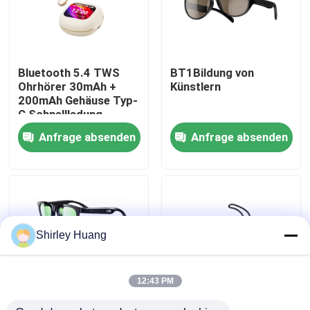
Werksbesichtigung
Bluetooth 5.4 TWS
BT1Bildung von
Qualitätskontrolle
Ohrhörer 30mAh +
Künstlern
200mAh Gehäuse Typ-
C Schnellladung
Kontakt mit uns
Anfrage absenden
Anfrage absenden
Neuigkeiten
Rechtssachen
Shirley Huang
Bitte um ein Angebot
12:43 PM
Verdrahtete Computer-Tastatur und Maus