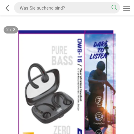
2
/
2