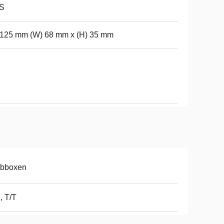
S
 125 mm (W) 68 mm x (H) 35 mm
rbboxen
, T/T