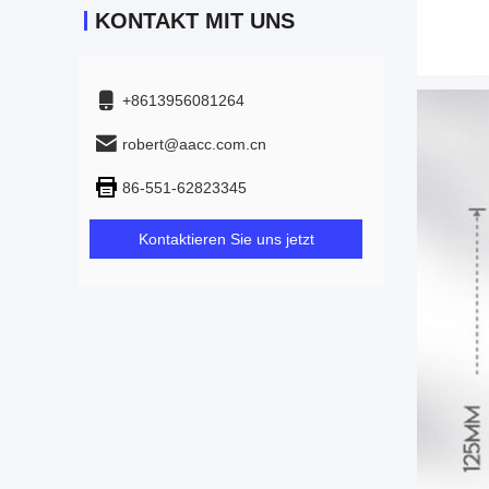
KONTAKT MIT UNS
+8613956081264
robert@aacc.com.cn
86-551-62823345
Kontaktieren Sie uns jetzt