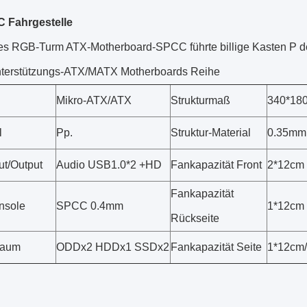
PC Fahrgestelle
s RGB-Turm ATX-Motherboard-SPCC führte billige Kasten P d
terstützungs-ATX/MATX Motherboards Reihe
Mikro-ATX/ATX
Strukturmaß
340*18
l
Pp.
Struktur-Material
0.35m
ut/Output
Audio USB1.0*2 +HD
Fankapazität Front
2*12cm 
Fankapazität
nsole
SPCC 0.4mm
1*12cm 
Rückseite
raum
ODDx2 HDDx1 SSDx2
Fankapazität Seite
1*12cm/