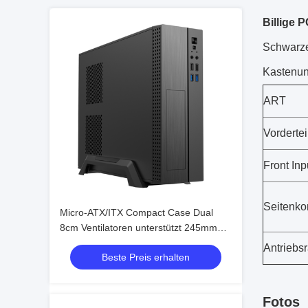
Billige 
Schwarze
Kastenun
ART
Vordertei
Front Inp
Seitenko
Micro-ATX/ITX Compact Case Dual
8cm Ventilatoren unterstützt 245mm
GPU
Antriebs
Beste Preis erhalten
Fotos