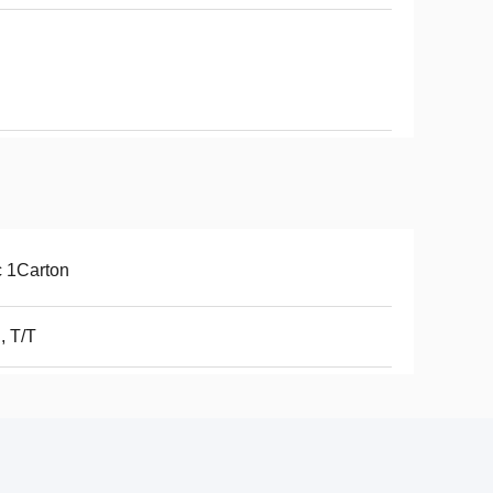
 1Carton
, T/T