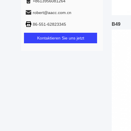
+8613956081264
robert@aacc.com.cn
B49
86-551-62823345
Kontaktieren Sie uns jetzt