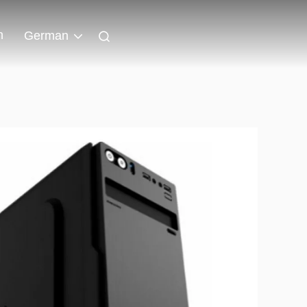
n
German