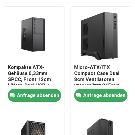
Kompakte ATX-
Micro-ATX/ITX
Gehäuse 0,33mm
Compact Case Dual
SPCC, Front 12cm
8cm Ventilatoren
Lüfter, Dual USB +
unterstützt 245mm
Audio, M-ATX
GPU
Zu Hause
Anfrage absenden
Anfrage absenden
Unterstützung, 260 *
160 * 350mm
Produkte
Über uns