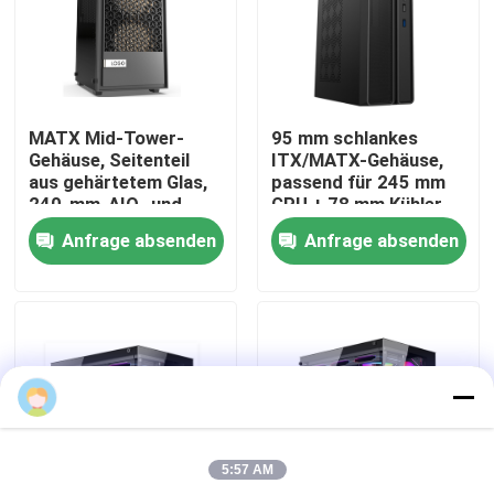
Werksbesichtigung
Qualitätskontrolle
MATX Mid-Tower-
95 mm schlankes
Gehäuse, Seitenteil
ITX/MATX-Gehäuse,
aus gehärtetem Glas,
passend für 245 mm
Kontakt mit uns
240-mm-AIO- und
GPU + 78 mm Kühler,
300-mm-GPU-
4-Lüfter-
Anfrage absenden
Anfrage absenden
Unterstützung
Unterstützung
Neuigkeiten
Rechtssachen
Bitte um ein Angebot
5:57 AM
Verdrahtete Computer-Tastatur und Maus