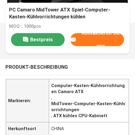
PC Camaro MidTower ATX Spiel-Computer-
Kasten-Kühlvorrichtungen kühlen
Input-/Outputplatte CPU-Kabinett USB-3,0 ab
MOQ：1000pcs
Kontaktieren Sie
Bestpreis
uns
PRODUKT-BESCHREIBUNG
Computer-Kasten-Kühlvorrichtung
en Camaro ATX
,
Markieren:
MidTower-Computer-Kasten-Kühlv
orrichtungen
,
ATX kühles CPU-Kabinett
Herkunftsort
CHINA