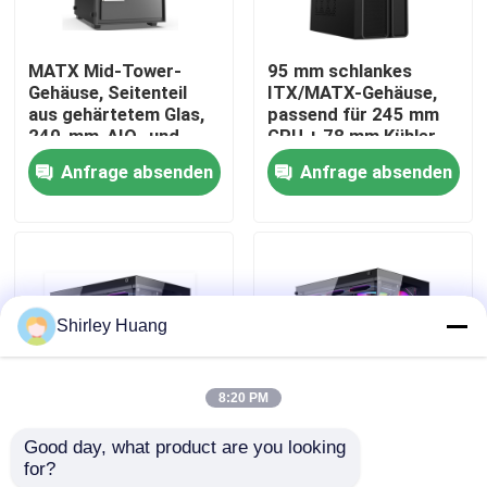
Werksbesichtigung
MATX Mid-Tower-
95 mm schlankes
Gehäuse, Seitenteil
ITX/MATX-Gehäuse,
aus gehärtetem Glas,
passend für 245 mm
Qualitätskontrolle
240-mm-AIO- und
GPU + 78 mm Kühler,
300-mm-GPU-
4-Lüfter-
Anfrage absenden
Anfrage absenden
Unterstützung
Unterstützung
Kontakt mit uns
Neuigkeiten
Shirley Huang
Rechtssachen
8:20 PM
Bitte um ein Angebot
Good day, what product are you looking 
Full Tower ATX-
Full-Tower-ATX-PC-
for?
Gehäuse mit
Gehäuse mit
Verdrahtete Computer-Tastatur und Maus