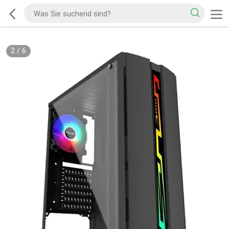
2
/
6