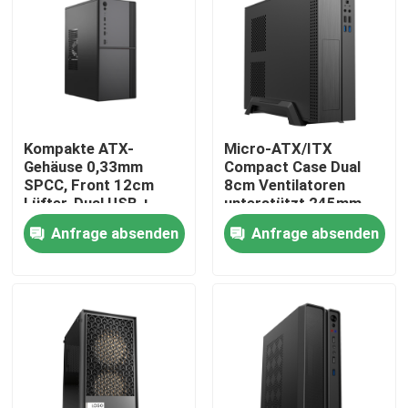
Kompakte ATX-
Micro-ATX/ITX
Gehäuse 0,33mm
Compact Case Dual
SPCC, Front 12cm
8cm Ventilatoren
Lüfter, Dual USB +
unterstützt 245mm
Audio, M-ATX
GPU
Anfrage absenden
Anfrage absenden
Unterstützung, 260 *
160 * 350mm
Zu Hause
Produkte
Über uns