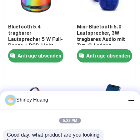
Werksbesichtigung
Bluetooth 5.4
Mini-Bluetooth 5.0
tragbarer
Lautsprecher, 3W
Qualitätskontrolle
Lautsprecher 5 W Full-
tragbares Audio mit
Range + RGB-Licht
Typ-C-Ladung
TF/USB/AUX Quad-
(schwarz/rot/blau)
Anfrage absenden
Anfrage absenden
Kontakt mit uns
Modus
Neuigkeiten
Rechtssachen
Shirley Huang
Bitte um ein Angebot
5:22 PM
Good day, what product are you looking 
5W BT5.4 Portable
Bluetooth-
Verdrahtete Computer-Tastatur und Maus