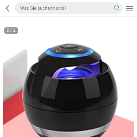
2
/
2