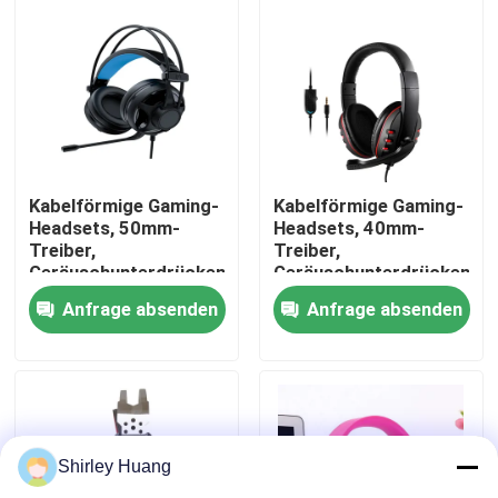
Werksbesichtigung
Qualitätskontrolle
Kontakt mit uns
Kabelförmige Gaming-
Kabelförmige Gaming-
Headsets, 50mm-
Headsets, 40mm-
Treiber,
Treiber,
Geräuschunterdrückendes
Geräuschunterdrückende
Neuigkeiten
Mikrofon, 2m Kabel
Mikrofon, Dual 3.5mm
Anfrage absenden
Anfrage absenden
+ USB, 2M-Kabel
Rechtssachen
Bitte um ein Angebot
Shirley Huang
Verdrahtete Computer-Tastatur und Maus