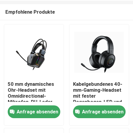
Empfohlene Produkte
50 mm dynamisches
Kabelgebundenes 40-
Ohr-Headset mit
mm-Gaming-Headset
Zu Hause
Omnidirectional-
mit fester
Mikrofon, PU-Leder-
Regenbogen-LED und
Ohrkissen
langem Mikrofon
Anfrage absenden
Anfrage absenden
Produkte
Über uns