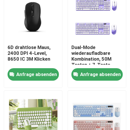
6D drahtlose Maus,
Dual-Mode
2400 DPI 4-Level,
wiederaufladbare
8650 IC 3M Klicken
Kombination, 50M
Tasten + 7-Taste
Maus, Typ-C
Anfrage absenden
Anfrage absenden
Schnellladung
Zu Hause
Produkte
Über uns