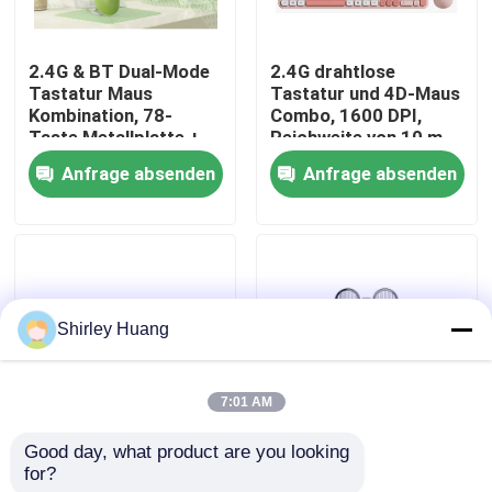
Werksbesichtigung
2.4G & BT Dual-Mode
2.4G drahtlose
Tastatur Maus
Tastatur und 4D-Maus
Kombination, 78-
Combo, 1600 DPI,
Qualitätskontrolle
Taste Metallplatte +
Reichweite von 10 m
Drehknopf, 500mAh
Anfrage absenden
Anfrage absenden
Kontakt mit uns
Neuigkeiten
Shirley Huang
Rechtssachen
7:01 AM
Bitte um ein Angebot
Good day, what product are you looking 
Ergonomische Dual-
Wiederaufladbare
for?
Mode-Tastatur mit
leise drahtlose Maus,
Verdrahtete Computer-Tastatur und Maus