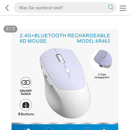
2
/
2