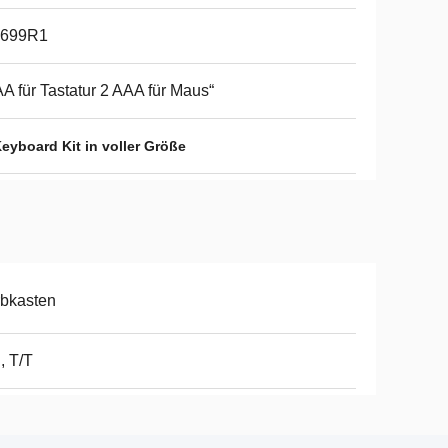
699R1
AA für Tastatur 2 AAA für Maus“
eyboard Kit in voller Größe
bkasten
, T/T