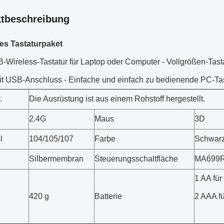
tbeschreibung
es Tastaturpaket
Wireless-Tastatur für Laptop oder Computer - Vollgrößen-Tasta
it USB-Anschluss - Einfache und einfach zu bedienende PC-Tas
.
Die Ausrüstung ist aus einem Rohstoff hergestellt.
2.4G
Maus
3D
l
104/105/107
Farbe
Schwar
Silbermembran
Steuerungsschaltfläche
MA699
1 AA für
420 g
Batterie
2 AAA f