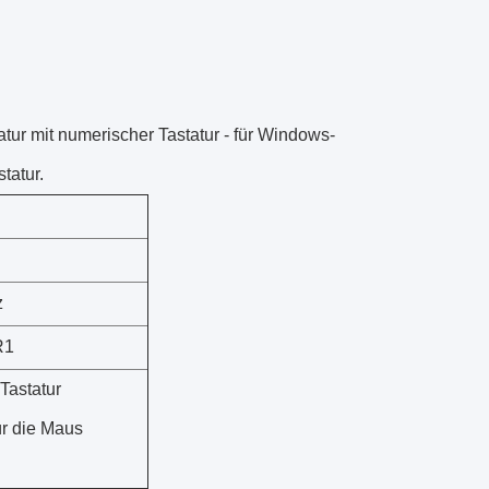
tur mit numerischer Tastatur - für Windows-
tatur.
z
R1
 Tastatur
ür die Maus