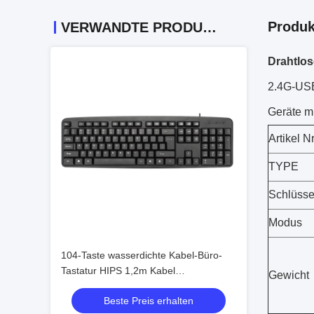
Produk
VERWANDTE PRODUKTE
Drahtlos
2.4G-USB-
Geräte m
Artikel Nr
TYPE
Schlüsse
Modus
104-Taste wasserdichte Kabel-Büro-
Tastatur HIPS 1,2m Kabel
Gewicht
benutzerdefiniertes Seidenbildschirm
Beste Preis erhalten
Logo