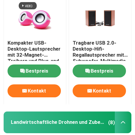
Werksbesichtigung
Qualitätskontrolle
Kompakter USB-
Tragbare USB 2.0-
Desktop-Lautsprecher
Desktop-Hifi-
mit 32-Magnet-
Regallautsprecher mit
Kontakt mit uns
Treibern und Plug-and-
Subwoofer-Multimedia
Play USB 5V
Bestpreis
Bestpreis
Stromversorgung in
Neuigkeiten
Blau und Pink
Kontakt
Kontakt
Rechtssachen
Bitte um ein Angebot
Landwirtschaftliche Drohnen und Zubehör
(8)
Verdrahtete Computer-Tastatur und Maus