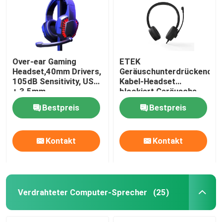
Over-ear Gaming
ETEK
Headset,40mm Drivers,
Geräuschunterdrückendes
105dB Sensitivity, USB
Kabel-Headset
+ 3.5mm,
blockiert Geräusche
Omnidirectional Mic,
für immersive
Bestpreis
Bestpreis
1.8M Cable, 20-20KHz
Geräusche in
Frequency
Besprechungen
Kontakt
Kontakt
Zu Hause
Produkte
Verdrahteter Computer-Sprecher
(25)
Über uns