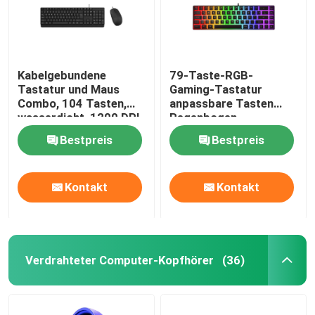
Kabelgebundene
79-Taste-RGB-
Tastatur und Maus
Gaming-Tastatur
Combo, 104 Tasten,
anpassbare Tasten
wasserdicht, 1200 DPI,
Regenbogen-
USB Plug-and-Play, für
Hintergrundbeleuchtung
Bestpreis
Bestpreis
Büros, Schulen
USB Plug-Play
Kontakt
Kontakt
Verdrahteter Computer-Kopfhörer
(36)