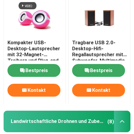
Werksbesichtigung
Qualitätskontrolle
Kompakter USB-
Tragbare USB 2.0-
Desktop-Lautsprecher
Desktop-Hifi-
mit 32-Magnet-
Regallautsprecher mit
Kontakt mit uns
Treibern und Plug-and-
Subwoofer-Multimedia
Play USB 5V
Bestpreis
Bestpreis
Stromversorgung in
Neuigkeiten
Blau und Pink
Kontakt
Kontakt
Rechtssachen
Bitte um ein Angebot
Landwirtschaftliche Drohnen und Zubehör
(8)
Verdrahtete Computer-Tastatur und Maus