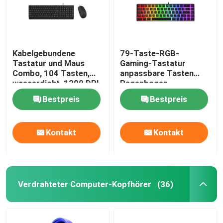
Kabelgebundene
79-Taste-RGB-
Tastatur und Maus
Gaming-Tastatur
Combo, 104 Tasten,
anpassbare Tasten
wasserdicht, 1200 DPI,
Regenbogen-
USB Plug-and-Play, für
Hintergrundbeleuchtung
Bestpreis
Bestpreis
Büros, Schulen
USB Plug-Play
Kontakt
Kontakt
Verdrahteter Computer-Kopfhörer
(36)