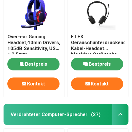
Over-ear Gaming
ETEK
Headset,40mm Drivers,
Geräuschunterdrückendes
105dB Sensitivity, USB
Kabel-Headset
+ 3.5mm,
blockiert Geräusche
Omnidirectional Mic,
für immersive
Bestpreis
Bestpreis
1.8M Cable, 20-20KHz
Geräusche in
Frequency
Besprechungen
Kontakt
Kontakt
Zu Hause
Produkte
Verdrahteter Computer-Sprecher
(27)
Über uns